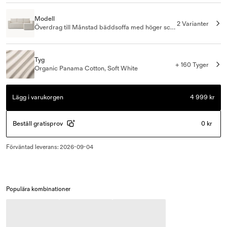
Modell
2 Varianter
Överdrag till Månstad bäddsoffa med höger schäslong
Tyg
+ 160 Tyger
Organic Panama Cotton, Soft White
Lägg i varukorgen
4 999 kr
Beställ gratisprov
0 kr
Förväntad leverans
:
2026-09-04
Populära kombinationer