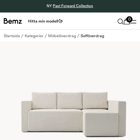
NY
Past Forward Collection
0
Hitta min modell
Startsida
Kategorier
Möbelöverdrag
Sofföverdrag