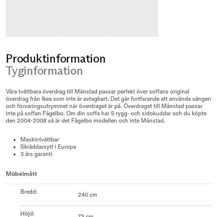
Produktinformation
Tyginformation
Våra tvättbara överdrag till Månstad passar perfekt över soffans original
överdrag från Ikea som inte är avtagbart. Det går fortfarande att använda sängen
och förvaringsutrymmet när överdraget är på. Överdraget till Månstad passar
inte på soffan Fågelbo. Om din soffa har 5 rygg- och sidokuddar och du köpte
den 2004-2008 så är det Fågelbo modellen och inte Månstad.
Maskintvättbar
Skräddarsytt i Europa
3 års garanti
Möbelmått
Bredd
:
240 cm
Höjd
:
73 cm