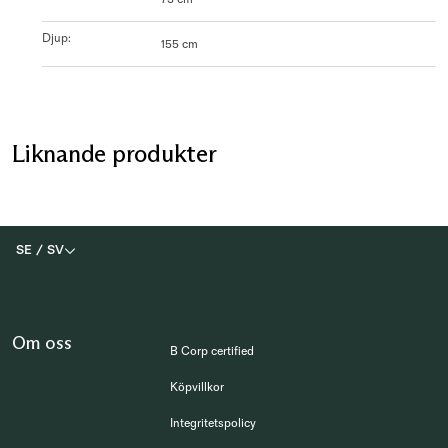
Djup
:
155 cm
Liknande produkter
SE
/
SV
Om oss
B Corp certified
Köpvillkor
Integritetspolicy