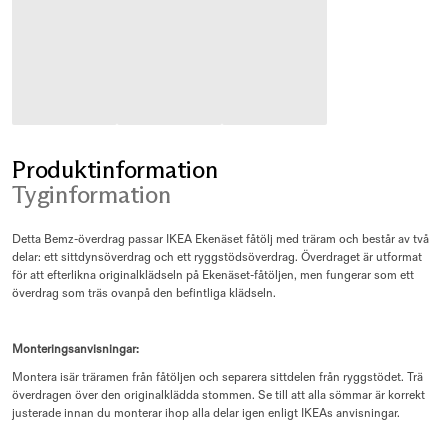
Produktinformation
Tyginformation
Detta Bemz-överdrag passar IKEA Ekenäset fåtölj med träram och består av två
delar: ett sittdynsöverdrag och ett ryggstödsöverdrag. Överdraget är utformat
för att efterlikna originalklädseln på Ekenäset-fåtöljen, men fungerar som ett
överdrag som träs ovanpå den befintliga klädseln.
Monteringsanvisningar:
Montera isär träramen från fåtöljen och separera sittdelen från ryggstödet. Trä
överdragen över den originalklädda stommen. Se till att alla sömmar är korrekt
justerade innan du monterar ihop alla delar igen enligt IKEAs anvisningar.