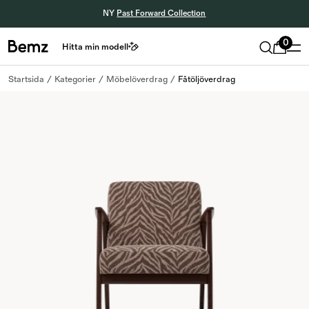
NY
Past Forward Collection
0
Hitta min modell
Startsida
Kategorier
Möbelöverdrag
Fåtöljöverdrag