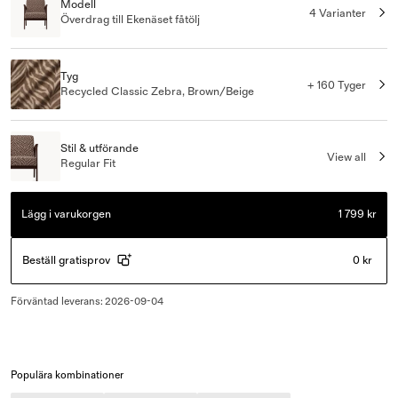
Modell
4 Varianter
Överdrag till Ekenäset fåtölj
Tyg
+ 160 Tyger
Recycled Classic Zebra, Brown/Beige
Stil & utförande
View all
Regular Fit
Lägg i varukorgen
1 799 kr
Beställ gratisprov
0 kr
Förväntad leverans
:
2026-09-04
Populära kombinationer