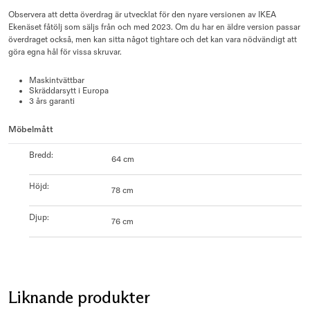
Observera att detta överdrag är utvecklat för den nyare versionen av IKEA
Ekenäset fåtölj som säljs från och med 2023. Om du har en äldre version passar
överdraget också, men kan sitta något tightare och det kan vara nödvändigt att
göra egna hål för vissa skruvar.
Maskintvättbar
Skräddarsytt i Europa
3 års garanti
Möbelmått
Bredd
:
64 cm
Höjd
:
78 cm
Djup
:
76 cm
Liknande produkter