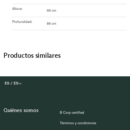
Altura
:
66 cm
Profundidad
:
86 cm
Productos similares
ES
/
ES
Quiénes somos
B Corp certified
Términos y condiciones