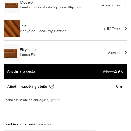
Modelo
4 variantes
Funda para sofá de 2 plazas Klippan
Tela
+ 112 Telas
Recycled Corduroy, Saffron
Fit y estilo
View all
Loose Fit
Añadir a la cesta
349 kr
279 kr
Añadir muestra gratuita
0 kr
Fecha estimada de entrega
:
7/9/2026
Combinaciones más buscadas