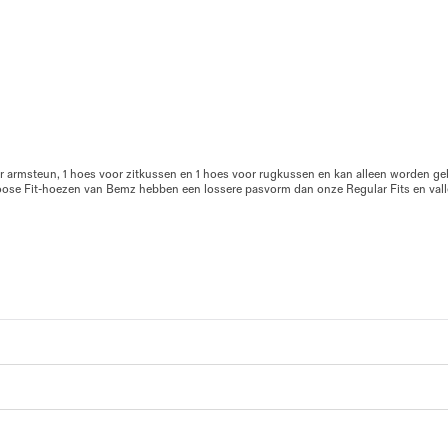
oor armsteun, 1 hoes voor zitkussen en 1 hoes voor rugkussen en kan alleen worden g
Loose Fit-hoezen van Bemz hebben een lossere pasvorm dan onze Regular Fits en vall