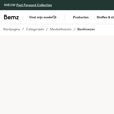
NIEUW
Past Forward Collection
Vind mijn model
Producten
Stoffen & s
Startpagina
Categorieën
Meubelhoezen
Bankhoezen