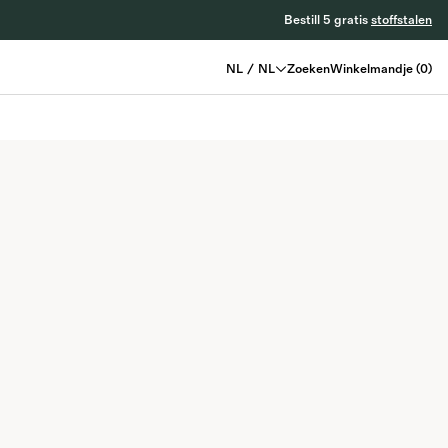
Bestill 5 gratis
stoffstalen
NL
/
NL
Zoeken
Winkelmandje
(
0
)