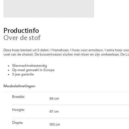
Productinfo
Over de stof
Deze hoes bestaat uit 5 delen: 1 framehoes, 1 hoes voor armsteun, 1 extra hoes v
voet van de chaise). De kussenhoezen sluiten met ritsen en zijn omkeerbaar. De 
Wasmachinebestendig
Op maat gemaakt in Europa
3 jaar garantie
Meubelafmetingen
Breedte
:
86 cm
Hoogte
:
87 cm
Diepte
:
163 cm