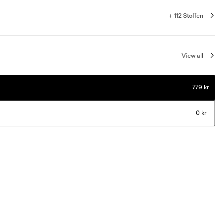
+ 112 Stoffen
View all
779 kr
0 kr