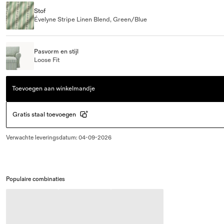
Stof
Évelyne Stripe Linen Blend, Green/Blue
Pasvorm en stijl
Loose Fit
Toevoegen aan winkelmandje
Gratis staal toevoegen
Verwachte leveringsdatum
:
04-09-2026
Populaire combinaties