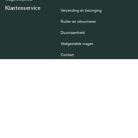
Klantenservice
Verzending en bezorging
Ruilen en retourneren
Duurzaamheid
Veelgestelde vragen
Contact
Volg uns
TikTok
Pinterest
Facebook
#bemzdesign
Meld je aan voor onze nieuwsbrief