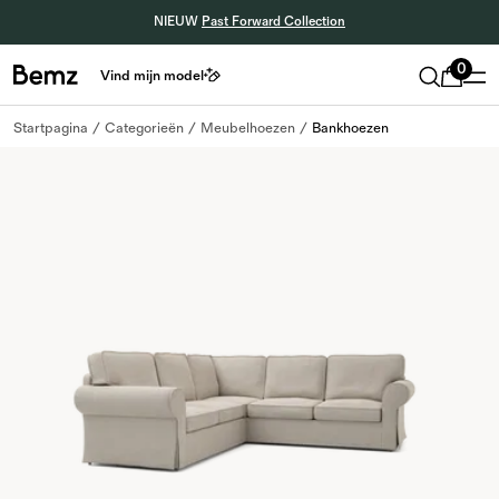
NIEUW
Past Forward Collection
0
Vind mijn model
Startpagina
Categorieën
Meubelhoezen
Bankhoezen