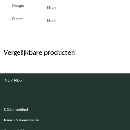
Hoogte
:
88 cm
Diepte
:
88 cm
Vergelijkbare producten
NL
/
NL
B Corp certified
Termen & Voorwaarden