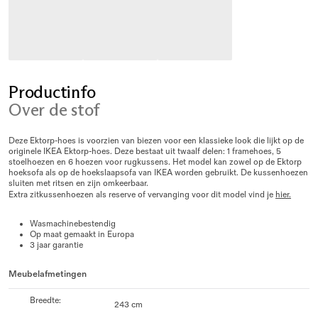
Productinfo
Over de stof
Deze Ektorp-hoes is voorzien van biezen voor een klassieke look die lijkt op de
originele IKEA Ektorp-hoes. Deze bestaat uit twaalf delen: 1 framehoes, 5
stoelhoezen en 6 hoezen voor rugkussens. Het model kan zowel op de Ektorp
hoeksofa als op de hoekslaapsofa van IKEA worden gebruikt. De kussenhoezen
sluiten met ritsen en zijn omkeerbaar.
Extra zitkussenhoezen als reserve of vervanging voor dit model vind je
hier.
Wasmachinebestendig
Op maat gemaakt in Europa
3 jaar garantie
Meubelafmetingen
Breedte
:
243 cm