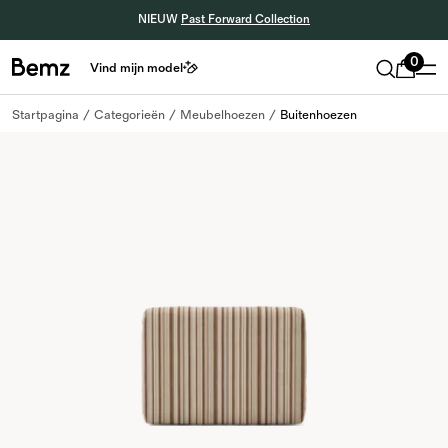
NIEUW
Past Forward Collection
0
Vind mijn model
Startpagina
Categorieën
Meubelhoezen
Buitenhoezen