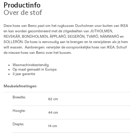
Productinfo
Over de stof
Deze hoes van Bemz past om het rugkussen Duvholmen voor buiten van IKEA
en kan worden gecombineerd met de zitgedeelten van JUTHOLMEN,
REVSKÄR, BONDHOLMEN, ÄPPLARÖ, SEGERÖN, TVARÖ, NÄMMARÖ en
SOLLERÖN. De hoes is eenvoudig aan te brengen en te verwijderen als je hem
wilt wassen. Aanbrengen: verwijder de oorspronkelijke hoes van IKEA. Schuif
de nieuwe hoes van Bemz over het kussen.
Wasmachinebestendig
Op maat gemaakt in Europa
3 jaar garantie
Meubelafmetingen
Breedte
:
62 cm
Hoogte
:
44 cm
Diepte
:
14 cm