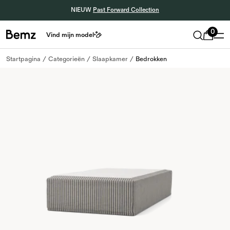
NIEUW
Past Forward Collection
0
Vind mijn model
Startpagina
Categorieën
Slaapkamer
Bedrokken