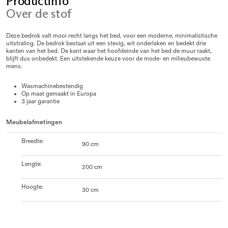
Productinfo
Over de stof
Deze bedrok valt mooi recht langs het bed, voor een moderne, minimalistische
uitstraling. De bedrok bestaat uit een stevig, wit onderlaken en bedekt drie
kanten van het bed. De kant waar het hoofdeinde van het bed de muur raakt,
blijft dus onbedekt. Een uitstekende keuze voor de mode- en milieubewuste
mens.
Wasmachinebestendig
Op maat gemaakt in Europa
3 jaar garantie
Meubelafmetingen
Breedte
:
90 cm
Lengte
:
200 cm
Hoogte
:
30 cm