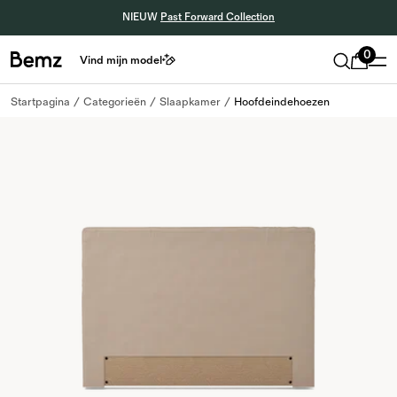
NIEUW
Past Forward Collection
0
Vind mijn model
Startpagina
Categorieën
Slaapkamer
Hoofdeindehoezen