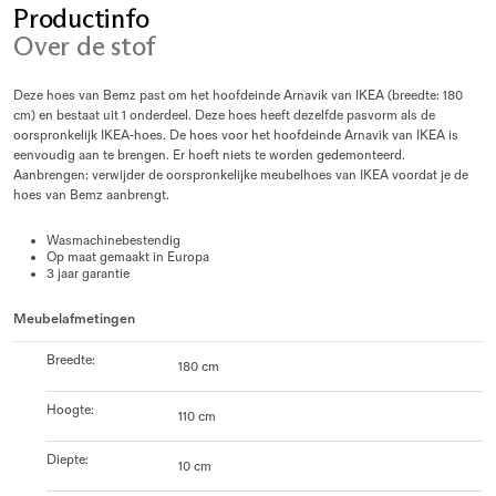
Productinfo
Over de stof
Deze hoes van Bemz past om het hoofdeinde Arnavik van IKEA (breedte: 180
cm) en bestaat uit 1 onderdeel. Deze hoes heeft dezelfde pasvorm als de
oorspronkelijk IKEA-hoes. De hoes voor het hoofdeinde Arnavik van IKEA is
eenvoudig aan te brengen. Er hoeft niets te worden gedemonteerd.
Aanbrengen: verwijder de oorspronkelijke meubelhoes van IKEA voordat je de
hoes van Bemz aanbrengt.
Wasmachinebestendig
Op maat gemaakt in Europa
3 jaar garantie
Meubelafmetingen
Breedte
:
180 cm
Hoogte
:
110 cm
Diepte
:
10 cm