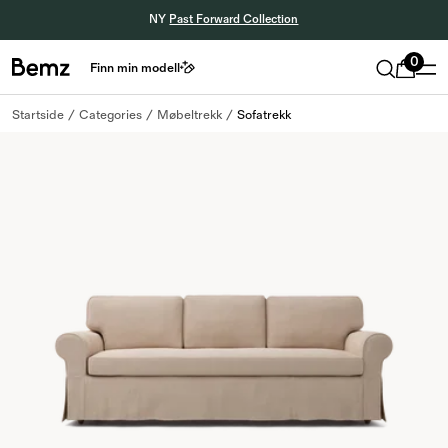
NY
Past Forward Collection
0
Finn min modell
Startside
Categories
Møbeltrekk
Sofatrekk