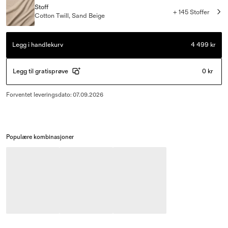
Stoff
+ 145 Stoffer
Cotton Twill, Sand Beige
Legg i handlekurv
4 499 kr
Legg til gratisprøve
0 kr
Forventet leveringsdato
:
07.09.2026
Populære kombinasjoner