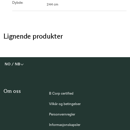
Dybde
:
244 cm
Lignende produkter
NO
/
NB
Om oss
B Corp certified
Vilkår og betingelser
Personvernregler
Informasjonskapsler