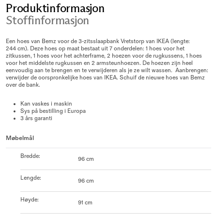
Produktinformasjon
Stoffinformasjon
Een hoes van Bemz voor de 3-zitsslaapbank Vretstorp van IKEA (lengte:
244 cm). Deze hoes op maat bestaat uit 7 onderdelen: 1 hoes voor het
zitkussen, 1 hoes voor het achterframe, 2 hoezen voor de rugkussens, 1 hoes
voor het middelste rugkussen en 2 armsteunhoezen. De hoezen zijn heel
eenvoudig aan te brengen en te verwijderen als je ze wilt wassen. Aanbrengen:
verwijder de oorspronkelijke hoes van IKEA. Schuif de nieuwe hoes van Bemz
over de bank.
Kan vaskes i maskin
Sys på bestilling i Europa
3 års garanti
Møbelmål
Bredde
:
96 cm
Lengde
:
96 cm
Høyde
:
91 cm