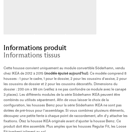
Informations produit
Informations tissus
Cette housse convient uniquement au module convertible Söderhamn, vendu
chez IKEA de 2012 à 2015
(modèle épuisé aujourd'hui)
. Ce modèle comprend 8
housses : 1 pour le cadre, 1 pour le dossier, 2 pour les coussins d'assise, 2 pour
les coussins de dossier et 2 pour les coussins décoratifs. Dimensions du
dossier : 200 cm x 99 cm (veillez à ne pas confondre ce module avec le canapé
3 places). Les différents modules de la série Söderhamn IKEA peuvent être
combinés ou utilisés séparément. Afin de vous laisser le choix de la
configuration, les housses Bemz pour la série Söderhamn IKEA ne sont pas
dotées de pré-trous pour l'assemblage. Si vous combinez plusieurs éléments,
découpez une petite fente à chaque point de raccordement, afin d'y attacher les
fixations. Ôtez la housse IKEA originale avant d'ajuster la housse Bemz. Ce
produit doit être assemblé. Plus amples que les housses Regular Fit, les Loose
Fit tombent joliment au sol.