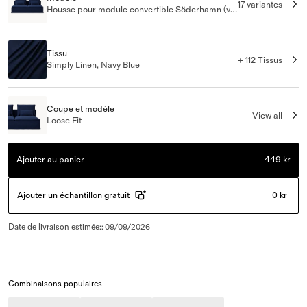
17 variantes
Housse pour module convertible Söderhamn (variante 2012-2015)
Tissu
+ 112 Tissus
Simply Linen, Navy Blue
Coupe et modèle
View all
Loose Fit
Ajouter au panier
449 kr
Ajouter un échantillon gratuit
0 kr
Date de livraison estimée:
:
09/09/2026
Combinaisons populaires