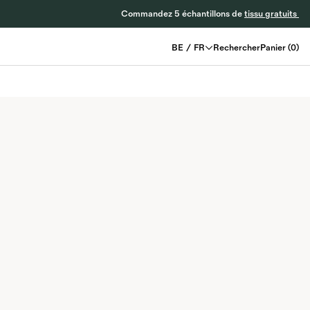
Commandez 5 échantillons de
tissu gratuits
BE
/
FR
Rechercher
Panier
(
0
)