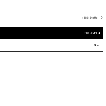
+ 166 Stoffe
149 kr
134 kr
0 kr