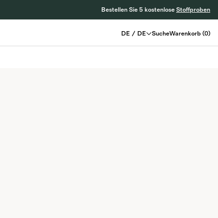
Bestellen Sie 5 kostenlose
Stoffproben
DE
/
DE
Suche
Warenkorb
(
0
)