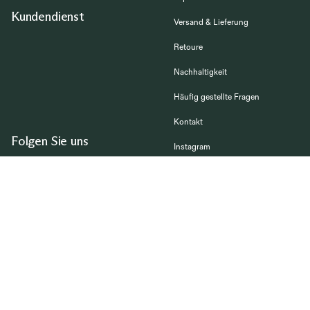
Kundendienst
Versand & Lieferung
Retoure
Nachhaltigkeit
Häufig gestellte Fragen
Kontakt
Folgen Sie uns
Instagram
TikTok
Pinterest
Facebook
#bemzdesign