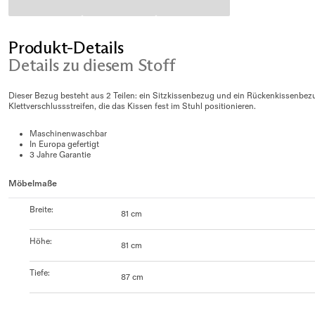
Produkt-Details
Details zu diesem Stoff
Dieser Bezug besteht aus 2 Teilen: ein Sitzkissenbezug und ein Rückenkissenbez
Klettverschlussstreifen, die das Kissen fest im Stuhl positionieren.
Maschinenwaschbar
In Europa gefertigt
3 Jahre Garantie
Möbelmaße
Breite
:
81 cm
Höhe
:
81 cm
Tiefe
:
87 cm