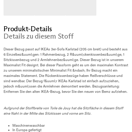
Produkt-Details
Details zu diesem Stoff
Dieser Bezug passt auf IKEAs 3er-Sofa Karlstad (205 cm breit) und besteht aus
6 Einzelbez&uuml;gen: 1 Rahmenbezug, 2 R&uuml;ckenkissenbez&uuml;ge, 1
Sitzkissenbezug und 2 Armlehnenbez&uuml;ge. Dieser Bezug ist in unserem
Maximalist Fit designt. Bei dieser Passform geht es um den maximalen Kontrast
zu unserem minimalistischen Minimalist Fit &ndash; Ihr Bezug macht ein
maximales Statement. Die Rückenkissenbezüge haben Reißverschlüsse und
sind wendbar. Der Bezug f&uuml;r IKEAs Karlstad ist einfach aufzuziehen,
jedoch m&uuml;ssen die Armlehnen demontiert werden. Bezugsanleitung:
Entfernen Sie den alten IKEA-Bezug, bevor Sie den neuen von Bemz aufziehen.
Aufgrund der Stoffbreite von Toile de Jouy hat die Sitzfläche in diesem Stoff
eine Naht in der Mitte des Sitzkissen und vorne am Sitz.
Maschinenwaschbar
In Europa gefertigt