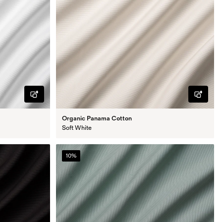
Organic Panama Cotton
Soft White
10%