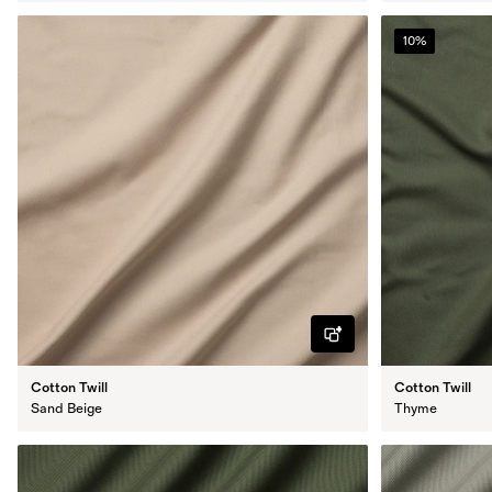
10%
Cotton Twill
Cotton Twill
Sand Beige
Thyme