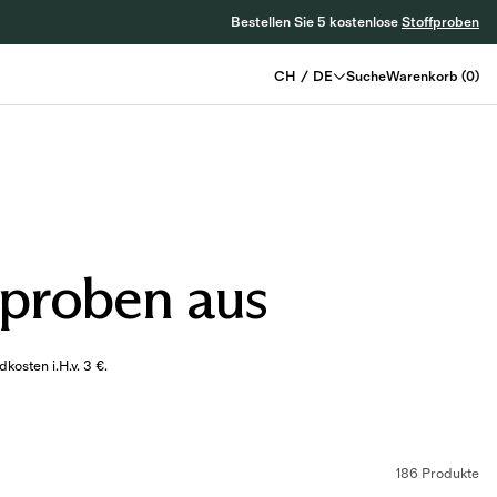
Bestellen Sie 5 kostenlose
Stoffproben
CH
/
DE
Suche
Warenkorb
(
0
)
ffproben aus
kosten i.H.v. 3 €.
186 Produkte