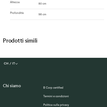
Altezza
:
80 cm
Profondità
:
98 cm
Prodotti simili
CH
/
IT
Chi siamo
B Corp certified
Termini e condizioni
Politica sulla privacy