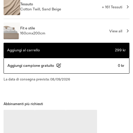
Tessuto
+ 161 Tessuti
Cotton Twill, Sand Beige
Fit e stile
View all
160cmx200cm
Aggiungi al carrello
299 kr
Aggiungi campione gratuito
0 kr
La data di consegna prevista
:
08/09/2026
Abbinamenti più richiesti